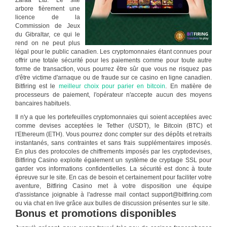
arbore fièrement une
licence de la
Commission de Jeux
du Gibraltar, ce qui le
rend on ne peut plus
légal pour le public canadien. Les cryptomonnaies étant connues pour
offrir une totale sécurité pour les paiements comme pour toute autre
forme de transaction, vous pourrez être sûr que vous ne risquez pas
d'être victime d'arnaque ou de fraude sur ce casino en ligne canadien.
Bitfiring est le
meilleur choix pour parier en bitcoin
. En matière de
processeurs de paiement, l'opérateur n'accepte aucun des moyens
bancaires habituels.
Il n'y a que les portefeuilles cryptomonnaies qui soient acceptées avec
comme devises acceptées le Tether (USDT), le Bitcoin (BTC) et
l'Ethereum (ETH). Vous pourrez donc compter sur des dépôts et retraits
instantanés, sans contraintes et sans frais supplémentaires imposés.
En plus des protocoles de chiffrements imposés par les cryptodevises,
Bitfiring Casino exploite également un système de cryptage SSL pour
garder vos informations confidentielles. La sécurité est donc à toute
épreuve sur le site. En cas de besoin et certainement pour faciliter votre
aventure, Bitfiring Casino met à votre disposition une équipe
d'assistance joignable à l'adresse mail contact
support@bitfiring.com
ou via chat en live grâce aux bulles de discussion présentes sur le site.
Bonus et promotions disponibles